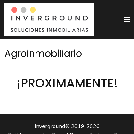
Saltar
al
contenido
Invergr
Soluciones
(presiona
Inmobiliarias
la
tecla
Agroinmobiliario
Intro)
¡PROXIMAMENTE!
Inverground® 2019-2026