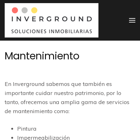
Saltar
al
contenido
Invergr
Soluciones
(presiona
Inmobiliarias
la
tecla
Mantenimiento
Intro)
En Inverground sabemos que también es
importante cuidar nuestro patrimonio, por lo
tanto, ofrecemos una amplia gama de servicios
de mantenimiento como:
Pintura
Impermeabilización