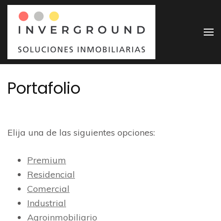
Saltar
al
contenido
Invergr
Soluciones
(presiona
Inmobiliarias
la
tecla
Portafolio
Intro)
Elija una de las siguientes opciones:
Premium
Residencial
Comercial
Industrial
Agroinmobiliario