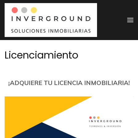
Saltar
al
contenido
Invergr
Soluciones
(presiona
Inmobiliarias
la
tecla
Licenciamiento
Intro)
¡ADQUIERE TU LICENCIA INMOBILIARIA!