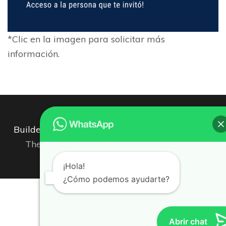
*Clic en la imagen para solicitar más
información.
Inverground® 2019-2026
Builders Landing Page | Desarrollado por
Rara
Theme
Funciona con
WordPress
Aviso de
Privacidad
¡Hola!
¿Cómo podemos ayudarte?
Abrir chat