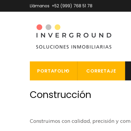
Saltar
Llámanos
+52 (999) 768 51 78
al
contenido
(presiona
la
Sol
I
tecla
Intro)
PORTAFOLIO
CORRETAJE
Construcción
Construimos con calidad, precisión y co