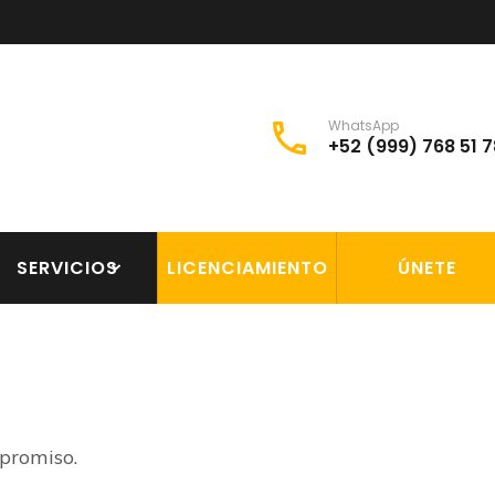
WhatsApp
+52 (999) 768 51 7
uciones Inmobiliarias
nverground
SERVICIOS
LICENCIAMIENTO
ÚNETE
mpromiso.